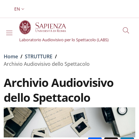
Skip to main content
Skip to footer content
EN
LANGUAGE SWITCHER: CURRENT LANGUAGE
Laboratorio Audiovisivo per lo Spettacolo (LABS)
Breadcrumb
Home
/
STRUTTURE
/
Archivio Audiovisivo dello Spettacolo
Archivio Audiovisivo
dello Spettacolo