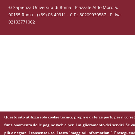
© Sapienza Università di Roma - Piazzale Aldo Moro 5,
00185 Roma - (+39) 06 49911 - C.F.: 80209930587 - P. Iva:
02133771002
Questo sito utilizza solo cookie tecnici, propri e di terze parti, per il corre
funzionamento delle pagine web e per il miglioramento dei servizi. Se vu
più o negare il consenso usa il tasto "maggiori informazioni". Proseguen