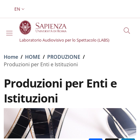
Skip to main content
Skip to footer content
EN
LANGUAGE SWITCHER: CURRENT LANGUAGE
Laboratorio Audiovisivo per lo Spettacolo (LABS)
Breadcrumb
Home
/
HOME
/
PRODUZIONE
/
Produzioni per Enti e Istituzioni
Produzioni per Enti e
Istituzioni