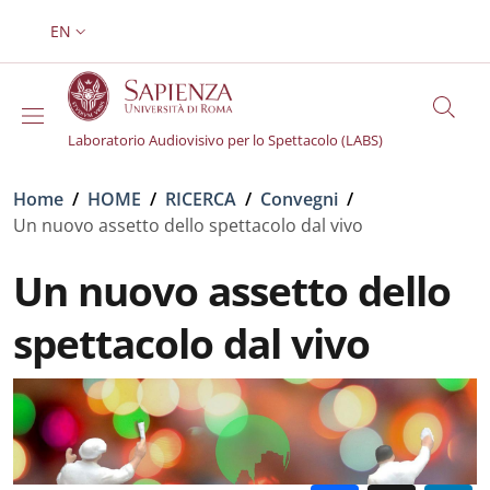
Skip to main content
Skip to footer content
EN
LANGUAGE SWITCHER: CURRENT LANGUAGE
Laboratorio Audiovisivo per lo Spettacolo (LABS)
Breadcrumb
Home
/
HOME
/
RICERCA
/
Convegni
/
Un nuovo assetto dello spettacolo dal vivo
Un nuovo assetto dello
spettacolo dal vivo