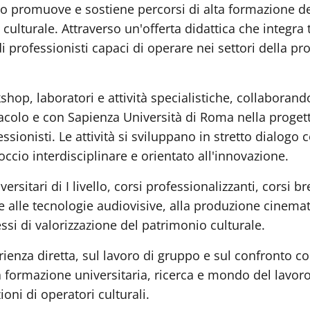
lo promuove e sostiene percorsi di alta formazione ded
ulturale. Attraverso un'offerta didattica che integra 
i professionisti capaci di operare nei settori della p
shop, laboratori e attività specialistiche, collaboran
ttacolo e con Sapienza Università di Roma nella progett
fessionisti. Le attività si sviluppano in stretto dialogo
ccio interdisciplinare e orientato all'innovazione.
itari di I livello, corsi professionalizzanti, corsi brev
 alle tecnologie audiovisive, alla produzione cinemat
essi di valorizzazione del patrimonio culturale.
ienza diretta, sul lavoro di gruppo e sul confronto con 
a formazione universitaria, ricerca e mondo del lavor
oni di operatori culturali.