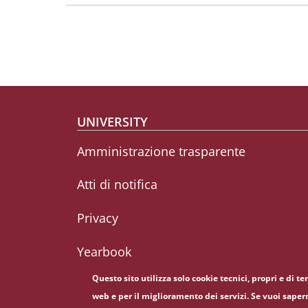
Footer menu
UNIVERSITY
Amministrazione trasparente
Atti di notifica
Privacy
Yearbook
Questo sito utilizza solo cookie tecnici, propri e di t
web e per il miglioramento dei servizi. Se vuoi saper