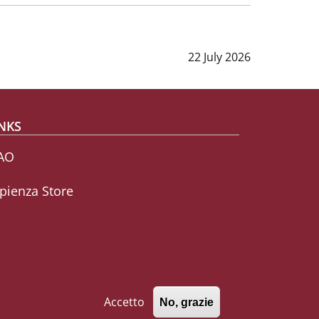
Data notizia
:
22 July 2026
NKS
AO
pienza Store
Accetto
No, grazie